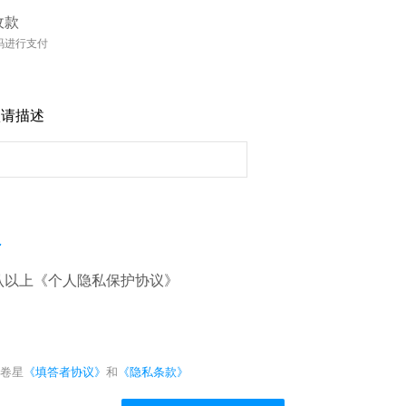
收款
码进行支付
项请描述
议
认以上《个人隐私保护协议》
卷星
《填答者协议》
和
《隐私条款》